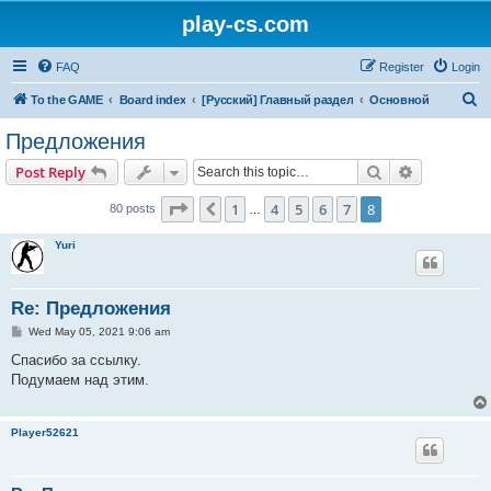
play-cs.com
FAQ
Register
Login
S
To the GAME
Board index
[Русский] Главный раздел
Основной
e
Предложения
a
Search
Advanced s
Post Reply
r
c
Page
8
of
8
1
4
5
6
7
8
Previous
80 posts
…
h
Yuri
Re: Предложения
P
Wed May 05, 2021 9:06 am
o
s
Спасибо за ссылку.
t
Подумаем над этим.
Player52621