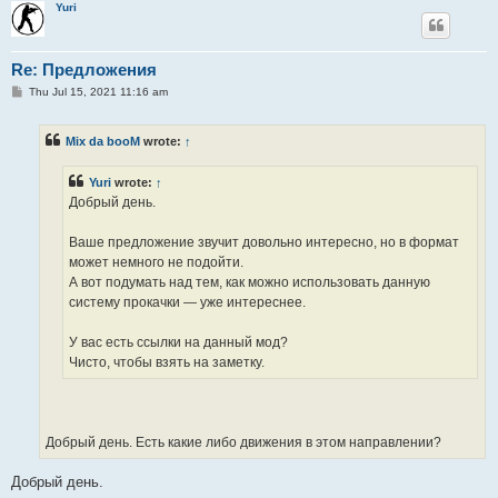
Yuri
Re: Предложения
P
Thu Jul 15, 2021 11:16 am
o
s
t
Mix da booM
wrote:
↑
Yuri
wrote:
↑
Добрый день.
Ваше предложение звучит довольно интересно, но в формат
может немного не подойти.
А вот подумать над тем, как можно использовать данную
систему прокачки — уже интереснее.
У вас есть ссылки на данный мод?
Чисто, чтобы взять на заметку.
Добрый день. Есть какие либо движения в этом направлении?
Добрый день.