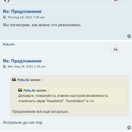
Re: Предложения
P
Thu Aug 19, 2021 7:34 am
o
s
Мы посмотрим, как можно это реализовать.
t
Py6uJlo
Re: Предложения
P
Mon Sep 19, 2022 1:25 pm
o
s
t
Py6uJlo
wrote:
↑
Py6uJlo
wrote:
↑
Добавьте, пожалуйста, в меню настроек возможность
отключать звуки "headshot", "humiliation" и т.п.
Предложение всё ещё актуально.
Актуально до сих пор.