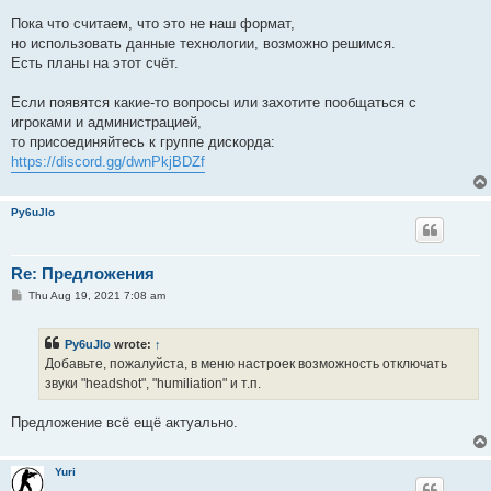
Пока что считаем, что это не наш формат,
но использовать данные технологии, возможно решимся.
Есть планы на этот счёт.
Если появятся какие-то вопросы или захотите пообщаться с
игроками и администрацией,
то присоединяйтесь к группе дискорда:
https://discord.gg/dwnPkjBDZf
Py6uJlo
Re: Предложения
P
Thu Aug 19, 2021 7:08 am
o
s
t
Py6uJlo
wrote:
↑
Добавьте, пожалуйста, в меню настроек возможность отключать
звуки "headshot", "humiliation" и т.п.
Предложение всё ещё актуально.
Yuri