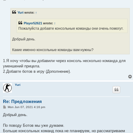
o
s
t
Yuri
wrote:
↑
Player52621
wrote:
↑
Пожалуйста добавте консольные команды они очень помогут.
Добрый день.
Какие именно консольные команды вам нужны?
1.Я хочу чтобы вы добавили через консоль несколько команда для
уменшений прицела.
2.Добавте ботов в игру (Дополнение).
Yuri
Re: Предложения
P
Mon Jun 07, 2021 4:16 pm
o
s
Добрый день.
t
По поводу Ботов мы уже думаем.
Больше консольных команд пока не планируем, но рассматриваем