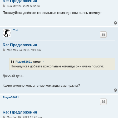
Re: Предложения
P
Sun May 23, 2021 5:52 pm
o
s
Пожалуйста добавте консольные команды они очень помогут.
t
Yuri
Re: Предложения
P
Mon May 24, 2021 7:19 am
o
s
t
Player52621
wrote:
↑
Пожалуйста добавте консольные команды они очень помогут.
Добрый день.
Какие именно консольные команды вам нужны?
Player52621
Re: Предложения
P
Mon Jun 07, 2021 12:42 pm