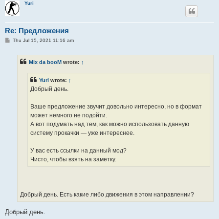
Yuri
Re: Предложения
P
Thu Jul 15, 2021 11:16 am
o
s
t
Mix da booM
wrote:
↑
Yuri
wrote:
↑
Добрый день.
Ваше предложение звучит довольно интересно, но в формат
может немного не подойти.
А вот подумать над тем, как можно использовать данную
систему прокачки — уже интереснее.
У вас есть ссылки на данный мод?
Чисто, чтобы взять на заметку.
Добрый день. Есть какие либо движения в этом направлении?
Добрый день.