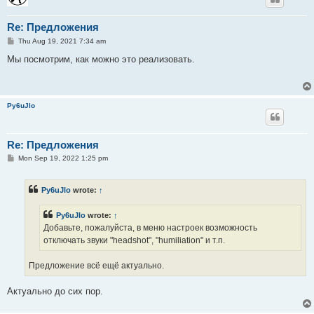
Re: Предложения
P
Thu Aug 19, 2021 7:34 am
o
s
Мы посмотрим, как можно это реализовать.
t
Py6uJlo
Re: Предложения
P
Mon Sep 19, 2022 1:25 pm
o
s
t
Py6uJlo
wrote:
↑
Py6uJlo
wrote:
↑
Добавьте, пожалуйста, в меню настроек возможность
отключать звуки "headshot", "humiliation" и т.п.
Предложение всё ещё актуально.
Актуально до сих пор.