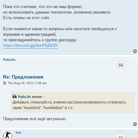
Пока что считаем, что это не наш формат,
но использовать данные технологии, возможно решимся.
Есть планы на этот счёт.
Если появятся какие-то вопросы или захотите пообщаться с
игроками и администрацией,
то присоединяйтесь к группе дискорда:
https://discord.gg/dwnPkjBDZf
Py6uJlo
Re: Предложения
P
Thu Aug 19, 2021 7:08 am
o
s
t
Py6uJlo
wrote:
↑
Добавьте, пожалуйста, в меню настроек возможность отключать
звуки "headshot", "humiliation" и т.п.
Предложение всё ещё актуально.
Yuri