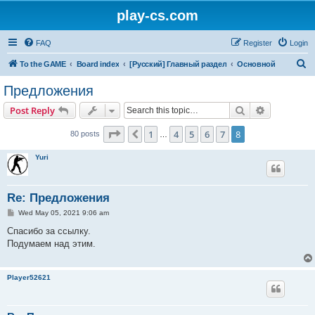
play-cs.com
FAQ
Register
Login
S
To the GAME
Board index
[Русский] Главный раздел
Основной
e
Предложения
a
Search
Advanced s
Post Reply
r
c
Page
8
of
8
1
4
5
6
7
8
Previous
80 posts
…
h
Yuri
Re: Предложения
P
Wed May 05, 2021 9:06 am
o
s
Спасибо за ссылку.
t
Подумаем над этим.
Player52621