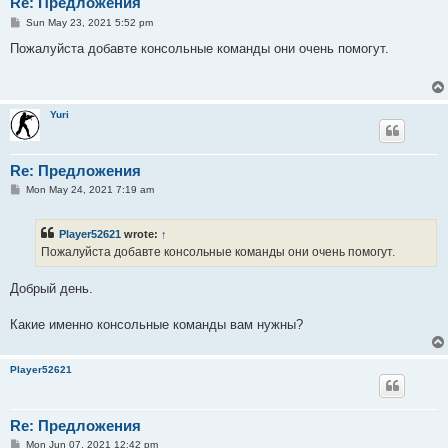
Re: Предложения
P
Sun May 23, 2021 5:52 pm
o
s
Пожалуйста добавте консольные команды они очень помогут.
t
Yuri
Re: Предложения
P
Mon May 24, 2021 7:19 am
o
s
t
Player52621
wrote:
↑
Пожалуйста добавте консольные команды они очень помогут.
Добрый день.
Какие именно консольные команды вам нужны?
Player52621
Re: Предложения
P
Mon Jun 07, 2021 12:42 pm