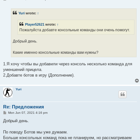
o
s
t
Yuri
wrote:
↑
Player52621
wrote:
↑
Пожалуйста добавте консольные команды они очень помогут.
Добрый день.
Какие именно консольные команды вам нужны?
1.Я хочу чтобы вы добавили через консоль несколько команда для
уменшений прицела.
2.Добавте ботов в игру (Дополнение).
Yuri
Re: Предложения
P
Mon Jun 07, 2021 4:16 pm
o
s
Добрый день.
t
По поводу Ботов мы уже думаем.
Больше консольных команд пока не планируем, но рассматриваем