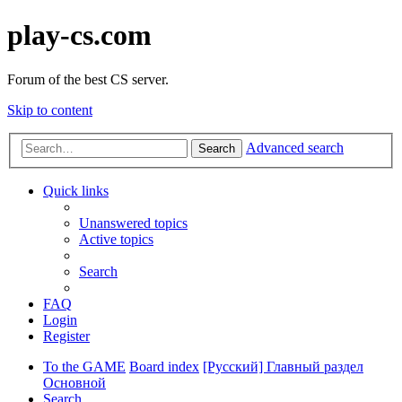
play-cs.com
Forum of the best CS server.
Skip to content
Advanced search
Search
Quick links
Unanswered topics
Active topics
Search
FAQ
Login
Register
To the GAME
Board index
[Русский] Главный раздел
Основной
Search