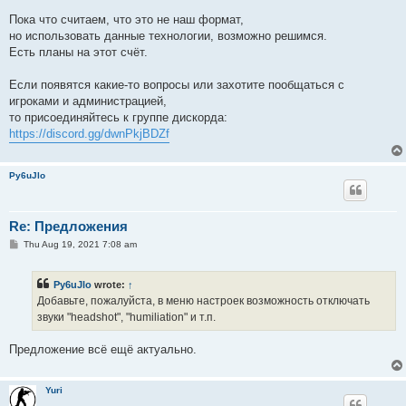
Пока что считаем, что это не наш формат,
но использовать данные технологии, возможно решимся.
Есть планы на этот счёт.
Если появятся какие-то вопросы или захотите пообщаться с
игроками и администрацией,
то присоединяйтесь к группе дискорда:
https://discord.gg/dwnPkjBDZf
Py6uJlo
Re: Предложения
P
Thu Aug 19, 2021 7:08 am
o
s
t
Py6uJlo
wrote:
↑
Добавьте, пожалуйста, в меню настроек возможность отключать
звуки "headshot", "humiliation" и т.п.
Предложение всё ещё актуально.
Yuri