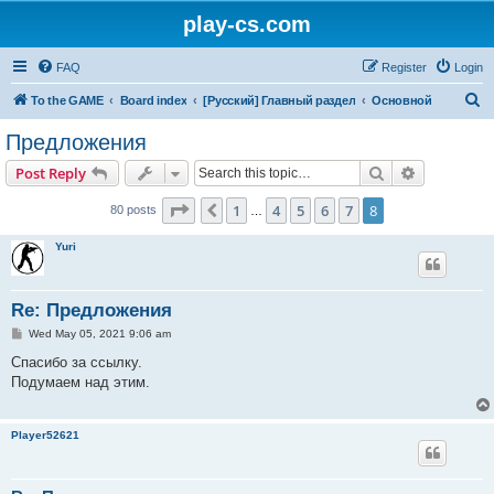
play-cs.com
FAQ
Register
Login
S
To the GAME
Board index
[Русский] Главный раздел
Основной
e
Предложения
a
Search
Advanced s
Post Reply
r
c
Page
8
of
8
1
4
5
6
7
8
Previous
80 posts
…
h
Yuri
Re: Предложения
P
Wed May 05, 2021 9:06 am
o
s
Спасибо за ссылку.
t
Подумаем над этим.
Player52621