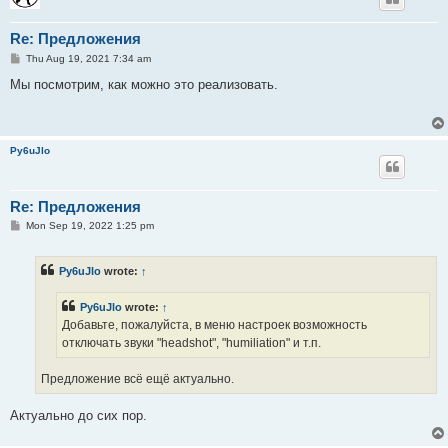
Re: Предложения
P
Thu Aug 19, 2021 7:34 am
o
s
Мы посмотрим, как можно это реализовать.
t
Py6uJlo
Re: Предложения
P
Mon Sep 19, 2022 1:25 pm
o
s
t
Py6uJlo
wrote:
↑
Py6uJlo
wrote:
↑
Добавьте, пожалуйста, в меню настроек возможность
отключать звуки "headshot", "humiliation" и т.п.
Предложение всё ещё актуально.
Актуально до сих пор.