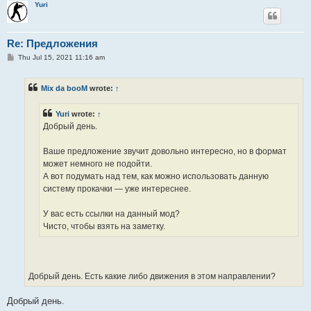
Yuri
Re: Предложения
P
Thu Jul 15, 2021 11:16 am
o
s
t
Mix da booM
wrote:
↑
Yuri
wrote:
↑
Добрый день.
Ваше предложение звучит довольно интересно, но в формат
может немного не подойти.
А вот подумать над тем, как можно использовать данную
систему прокачки — уже интереснее.
У вас есть ссылки на данный мод?
Чисто, чтобы взять на заметку.
Добрый день. Есть какие либо движения в этом направлении?
Добрый день.