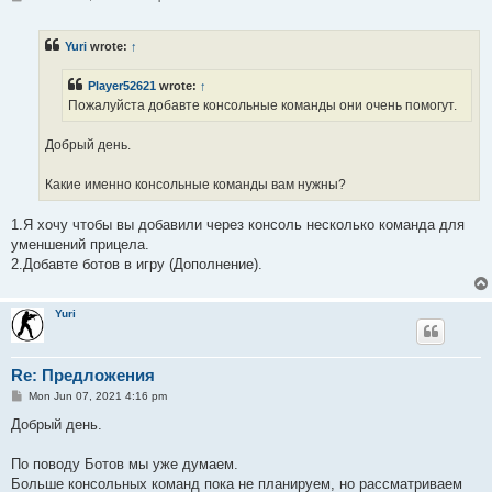
o
s
t
Yuri
wrote:
↑
Player52621
wrote:
↑
Пожалуйста добавте консольные команды они очень помогут.
Добрый день.
Какие именно консольные команды вам нужны?
1.Я хочу чтобы вы добавили через консоль несколько команда для
уменшений прицела.
2.Добавте ботов в игру (Дополнение).
Yuri
Re: Предложения
P
Mon Jun 07, 2021 4:16 pm
o
s
Добрый день.
t
По поводу Ботов мы уже думаем.
Больше консольных команд пока не планируем, но рассматриваем