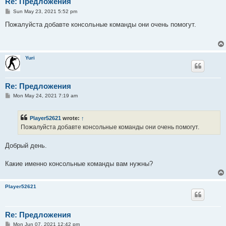
Re: Предложения
P
Sun May 23, 2021 5:52 pm
o
s
Пожалуйста добавте консольные команды они очень помогут.
t
Yuri
Re: Предложения
P
Mon May 24, 2021 7:19 am
o
s
t
Player52621
wrote:
↑
Пожалуйста добавте консольные команды они очень помогут.
Добрый день.
Какие именно консольные команды вам нужны?
Player52621
Re: Предложения
P
Mon Jun 07, 2021 12:42 pm