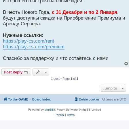
и хорошего настроя на новые идеи!
В честь Нового Года,
с 31 Декабря и по 2 Января
,
будут доступны скидки на Приобретение Премиума и
Аренду Сервера.
Нужные ссылки:
https://play-cs.com/rent
https://play-cs.com/premium
Спасибо за поддержку и что остаётесь с нами
Post Reply
1 post • Page
1
of
1
Jump to
To the GAME
Board index
Delete cookies
All times are
UTC
Powered by
phpBB
® Forum Software © phpBB Limited
Privacy
|
Terms