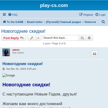
play-cs.com
FAQ
Register
Login
S
To the GAME
Board index
[Русский] Главный раздел
Новости
e
Новогодние скидки!
a
Search
Advanced s
Post Reply
r
1 post • Page
1
of
1
c
admin
h
Site Admin
Новогодние скидки!
P
Sat Dec 31, 2022 3:25 pm
o
s
t
Новогодние скидки!
С наступающим Новым Годом, друзья!
Желаем вам много достижений