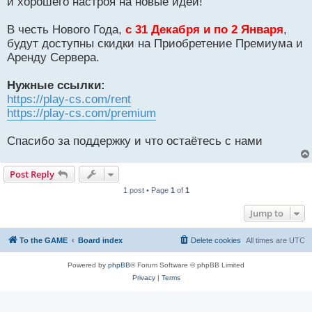
и хорошего настроя на новые идеи!
В честь Нового Года,
с 31 Декабря и по 2 Января
,
будут доступны скидки на Приобретение Премиума и
Аренду Сервера.
Нужные ссылки:
https://play-cs.com/rent
https://play-cs.com/premium
Спасибо за поддержку и что остаётесь с нами
Post Reply
1 post • Page
1
of
1
Jump to
To the GAME
Board index
Delete cookies
All times are
UTC
Powered by
phpBB
® Forum Software © phpBB Limited
Privacy
|
Terms