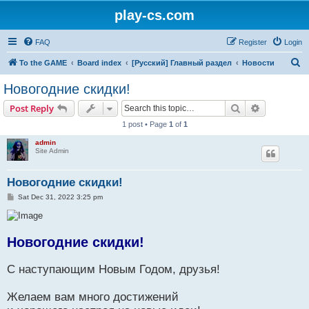
play-cs.com
FAQ
Register
Login
S
To the GAME
Board index
[Русский] Главный раздел
Новости
e
Новогодние скидки!
a
Search
Advanced s
Post Reply
r
1 post • Page
1
of
1
c
admin
h
Site Admin
Новогодние скидки!
P
Sat Dec 31, 2022 3:25 pm
o
s
t
Новогодние скидки!
С наступающим Новым Годом, друзья!
Желаем вам много достижений