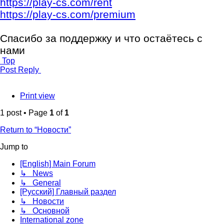
https://play-cs.com/rent
https://play-cs.com/premium
Спасибо за поддержку и что остаётесь с
нами
Top
Post Reply
Print view
1 post • Page
1
of
1
Return to “Новости”
Jump to
[English] Main Forum
↳ News
↳ General
[Русский] Главный раздел
↳ Новости
↳ Основной
International zone