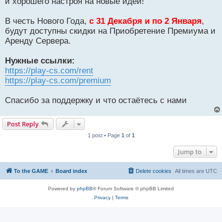
и хорошего настроя на новые идеи!
В честь Нового Года,
с 31 Декабря и по 2 Января
,
будут доступны скидки на Приобретение Премиума и
Аренду Сервера.
Нужные ссылки:
https://play-cs.com/rent
https://play-cs.com/premium
Спасибо за поддержку и что остаётесь с нами
Post Reply
1 post • Page
1
of
1
Jump to
To the GAME
Board index
Delete cookies
All times are
UTC
Powered by
phpBB
® Forum Software © phpBB Limited
Privacy
|
Terms