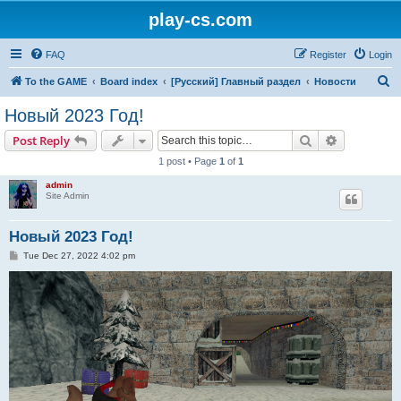
play-cs.com
FAQ
Register
Login
S
To the GAME
Board index
[Русский] Главный раздел
Новости
e
Новый 2023 Год!
a
Search
Advanced s
Post Reply
r
1 post • Page
1
of
1
c
admin
h
Site Admin
Новый 2023 Год!
P
Tue Dec 27, 2022 4:02 pm
o
s
t