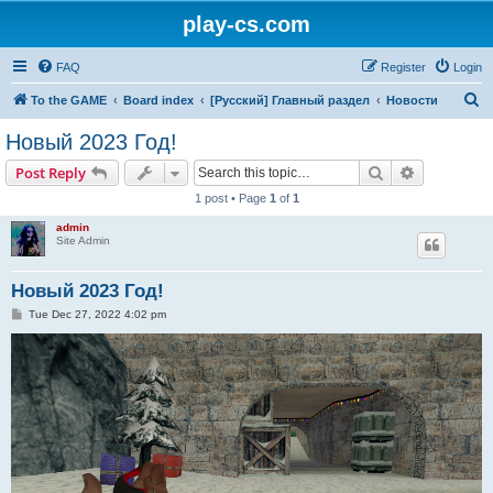
play-cs.com
FAQ
Register
Login
S
To the GAME
Board index
[Русский] Главный раздел
Новости
e
Новый 2023 Год!
a
Search
Advanced s
Post Reply
r
1 post • Page
1
of
1
c
admin
h
Site Admin
Новый 2023 Год!
P
Tue Dec 27, 2022 4:02 pm
o
s
t