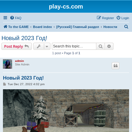
play-cs.com
FAQ
Register
Login
S
To the GAME
Board index
[Русский] Главный раздел
Новости
e
Новый 2023 Год!
a
Search
Advanced s
Post Reply
r
1 post • Page
1
of
1
c
admin
h
Site Admin
Новый 2023 Год!
P
Tue Dec 27, 2022 4:02 pm
o
s
t