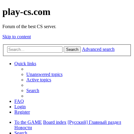
play-cs.com
Forum of the best CS server.
Skip to content
Advanced search
Search
Quick links
Unanswered topics
Active topics
Search
FAQ
Login
Register
To the GAME
Board index
[Русский] Главный раздел
Новости
Search