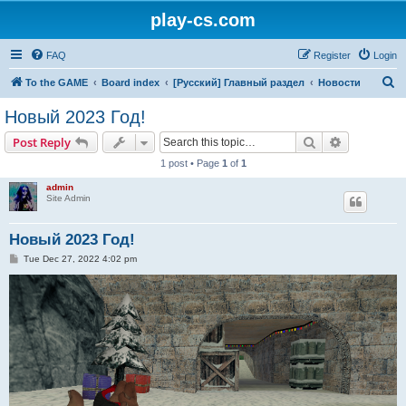
play-cs.com
FAQ
Register
Login
S
To the GAME
Board index
[Русский] Главный раздел
Новости
e
Новый 2023 Год!
a
Search
Advanced s
Post Reply
r
1 post • Page
1
of
1
c
admin
h
Site Admin
Новый 2023 Год!
P
Tue Dec 27, 2022 4:02 pm
o
s
t