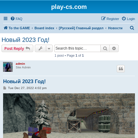
play-cs.com
FAQ
Register
Login
S
To the GAME
Board index
[Русский] Главный раздел
Новости
e
Новый 2023 Год!
a
Search
Advanced s
Post Reply
r
1 post • Page
1
of
1
c
admin
h
Site Admin
Новый 2023 Год!
P
Tue Dec 27, 2022 4:02 pm
o
s
t