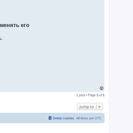
менять его
.
T
o
1 post • Page
1
of
1
p
Jump to
Delete cookies
All times are
UTC