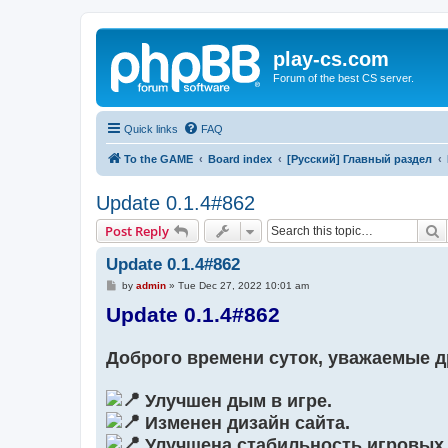
play-cs.com
Forum of the best CS server.
Quick links
FAQ
To the GAME
Board index
[Русский] Главный раздел
Update 0.1.4#862
S
Post Reply
Update 0.1.4#862
P
by
admin
»
Tue Dec 27, 2022 10:01 am
o
Update 0.1.4#862
s
t
Доброго времени суток, уважаемые д
Улучшен дым в игре.
Изменен дизайн сайта.
Улучшена стабильность игровых 