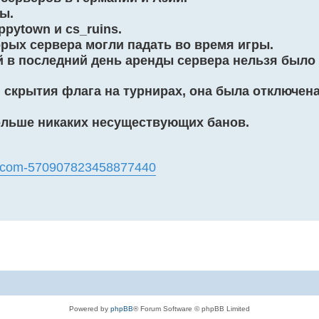
ы.
pytown и cs_ruins.
рых сервера могли падать во время игры.
й в последний день аренды сервера нельзя было 
скрытия флага на турнирах, она была отключена
ольше никаких несуществующих банов.
-cs-com-570907823458877440
Powered by
phpBB
® Forum Software © phpBB Limited