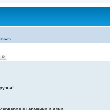
Новости
earch
Advanced search
рузья!
серверов в Германии и Азии.