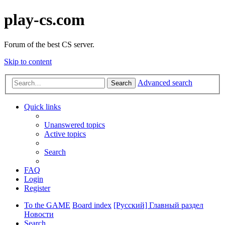
play-cs.com
Forum of the best CS server.
Skip to content
Advanced search
Search
Quick links
Unanswered topics
Active topics
Search
FAQ
Login
Register
To the GAME
Board index
[Русский] Главный раздел
Новости
Search