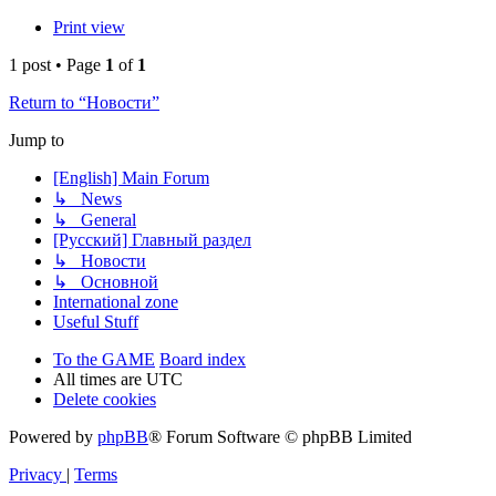
Print view
1 post • Page
1
of
1
Return to “Новости”
Jump to
[English] Main Forum
↳ News
↳ General
[Русский] Главный раздел
↳ Новости
↳ Основной
International zone
Useful Stuff
To the GAME
Board index
All times are
UTC
Delete cookies
Powered by
phpBB
® Forum Software © phpBB Limited
Privacy
|
Terms