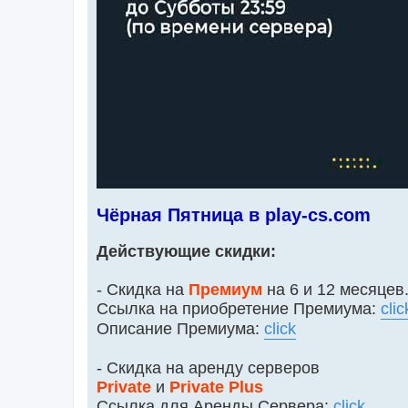
Чёрная Пятница в play-cs.com
Действующие скидки:
- Cкидка на
Премиум
на 6 и 12 месяцев
Ссылка на приобретение Премиума:
clic
Описание Премиума:
click
- Скидка на аренду серверов
Private
и
Private Plus
Ссылка для Аренды Сервера:
click