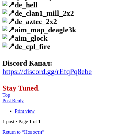
de_hell
de_clan1_mill_2x2
de_aztec_2x2
aim_map_deagle3k
aim_glock
de_cpl_fire
Discord Канал:
https://discord.gg/rEfqPq8ebe
Stay Tuned
.
Top
Post Reply
Print view
1 post • Page
1
of
1
Return to “Новости”