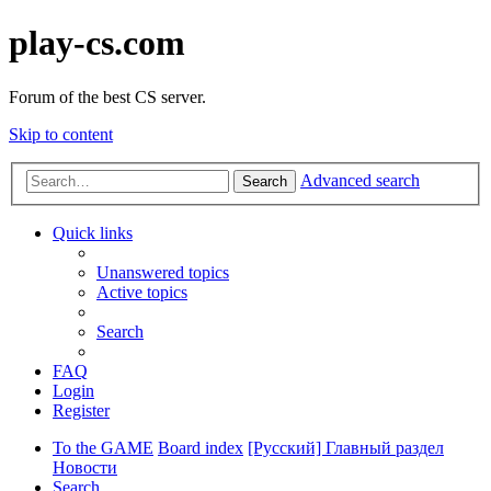
play-cs.com
Forum of the best CS server.
Skip to content
Advanced search
Search
Quick links
Unanswered topics
Active topics
Search
FAQ
Login
Register
To the GAME
Board index
[Русский] Главный раздел
Новости
Search