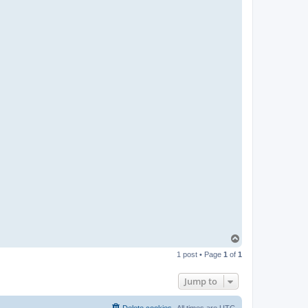
T
o
1 post • Page
1
of
1
p
Jump to
Delete cookies
All times are
UTC