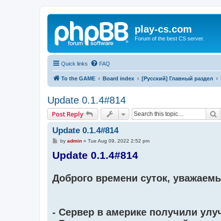
play-cs.com
Forum of the best CS server.
Quick links
FAQ
To the GAME
Board index
[Русский] Главный раздел
Update 0.1.4#814
S
Post Reply
Update 0.1.4#814
P
by
admin
»
Tue Aug 09, 2022 2:52 pm
o
Update 0.1.4#814
s
t
Доброго времени суток, уважаемы
- Сервер в америке получили ул