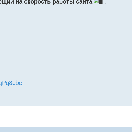
щий на скорость работы сайта
.
EfqPq8ebe