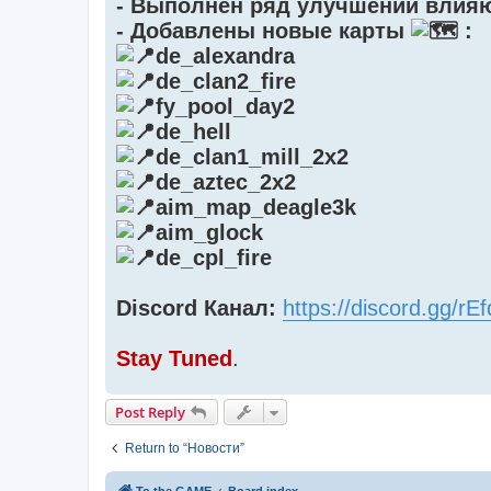
- Выполнен ряд улучшений влияю
- Добавлены новые карты
:
de_alexandra
de_clan2_fire
fy_pool_day2
de_hell
de_clan1_mill_2x2
de_aztec_2x2
aim_map_deagle3k
aim_glock
de_cpl_fire
Discord Канал:
https://discord.gg/r
Stay Tuned
.
Post Reply
Return to “Новости”
To the GAME
Board index