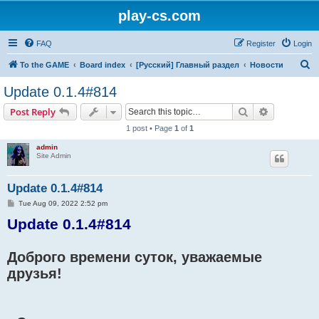
play-cs.com
FAQ
Register
Login
S
To the GAME
Board index
[Русский] Главный раздел
Новости
e
Update 0.1.4#814
a
Search
Advanced s
Post Reply
r
1 post • Page
1
of
1
c
admin
h
Site Admin
Update 0.1.4#814
P
Tue Aug 09, 2022 2:52 pm
o
Update 0.1.4#814
s
t
Доброго времени суток, уважаемые
друзья!