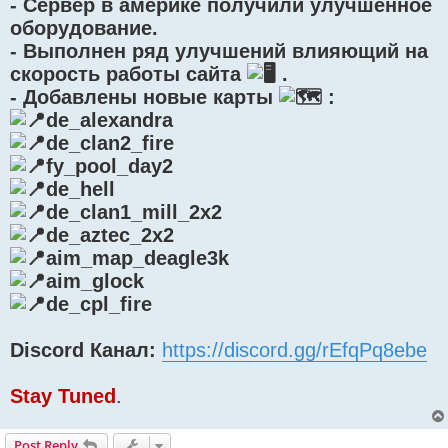
- Сервер в америке получили улучшенное
оборудование.
- Выполнен ряд улучшений влияющий на
скорость работы сайта
.
- Добавлены новые карты
:
de_alexandra
de_clan2_fire
fy_pool_day2
de_hell
de_clan1_mill_2x2
de_aztec_2x2
aim_map_deagle3k
aim_glock
de_cpl_fire
Discord Канал:
https://discord.gg/rEfqPq8ebe
Stay Tuned
.
Post Reply