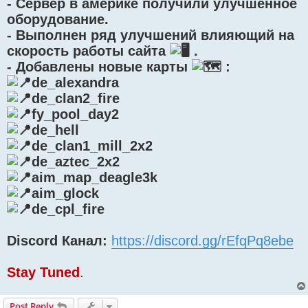
- Сервер в америке получили улучшенное
оборудование.
- Выполнен ряд улучшений влияющий на
скорость работы сайта
.
- Добавлены новые карты
:
de_alexandra
de_clan2_fire
fy_pool_day2
de_hell
de_clan1_mill_2x2
de_aztec_2x2
aim_map_deagle3k
aim_glock
de_cpl_fire
Discord Канал:
https://discord.gg/rEfqPq8ebe
Stay Tuned
.
Post Reply