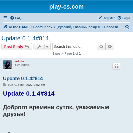
play-cs.com
FAQ
Register
Login
S
To the GAME
Board index
[Русский] Главный раздел
Новости
e
Update 0.1.4#814
a
Search
Advanced s
Post Reply
r
1 post • Page
1
of
1
c
admin
h
Site Admin
Update 0.1.4#814
P
Tue Aug 09, 2022 2:52 pm
o
Update 0.1.4#814
s
t
Доброго времени суток, уважаемые
друзья!