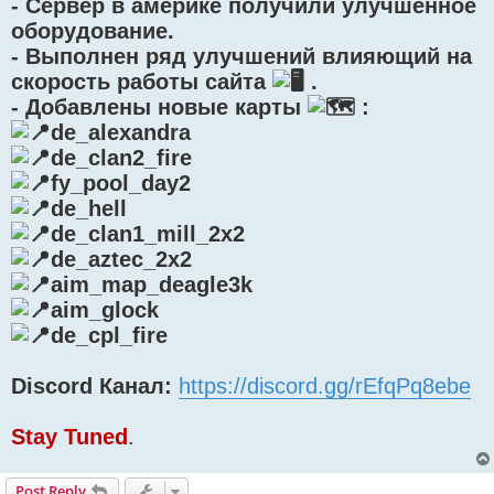
- Сервер в америке получили улучшенное
оборудование.
- Выполнен ряд улучшений влияющий на
скорость работы сайта
.
- Добавлены новые карты
:
de_alexandra
de_clan2_fire
fy_pool_day2
de_hell
de_clan1_mill_2x2
de_aztec_2x2
aim_map_deagle3k
aim_glock
de_cpl_fire
Discord Канал:
https://discord.gg/rEfqPq8ebe
Stay Tuned
.
Post Reply