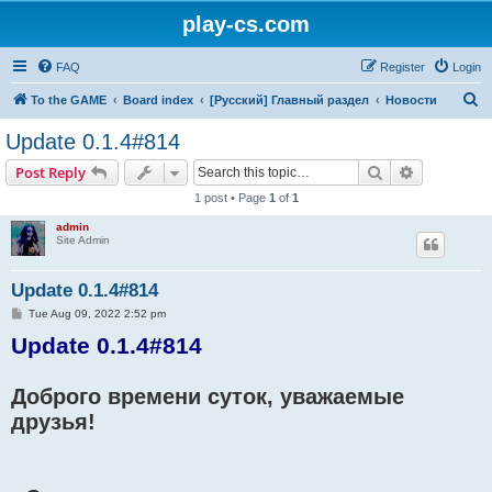
play-cs.com
FAQ
Register
Login
S
To the GAME
Board index
[Русский] Главный раздел
Новости
e
Update 0.1.4#814
a
Search
Advanced s
Post Reply
r
1 post • Page
1
of
1
c
admin
h
Site Admin
Update 0.1.4#814
P
Tue Aug 09, 2022 2:52 pm
o
Update 0.1.4#814
s
t
Доброго времени суток, уважаемые
друзья!