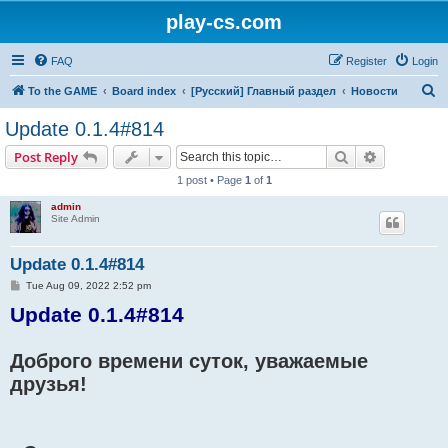
play-cs.com
FAQ
Register
Login
S
To the GAME
Board index
[Русский] Главный раздел
Новости
e
Update 0.1.4#814
a
Search
Advanced s
Post Reply
r
1 post • Page
1
of
1
c
admin
h
Site Admin
Update 0.1.4#814
P
Tue Aug 09, 2022 2:52 pm
o
Update 0.1.4#814
s
t
Доброго времени суток, уважаемые
друзья!