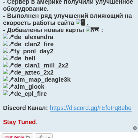
- Сервер в америке получили улучшенное
оборудование.
- Выполнен ряд улучшений влияющий на
скорость работы сайта
.
- Добавлены новые карты
:
de_alexandra
de_clan2_fire
fy_pool_day2
de_hell
de_clan1_mill_2x2
de_aztec_2x2
aim_map_deagle3k
aim_glock
de_cpl_fire
Discord Канал:
https://discord.gg/rEfqPq8ebe
Stay Tuned
.
Post Reply