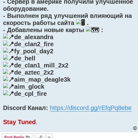
- Сервер в америке получили улучшенное
оборудование.
- Выполнен ряд улучшений влияющий на
скорость работы сайта
.
- Добавлены новые карты
:
de_alexandra
de_clan2_fire
fy_pool_day2
de_hell
de_clan1_mill_2x2
de_aztec_2x2
aim_map_deagle3k
aim_glock
de_cpl_fire
Discord Канал:
https://discord.gg/rEfqPq8ebe
Stay Tuned
.
Post Reply