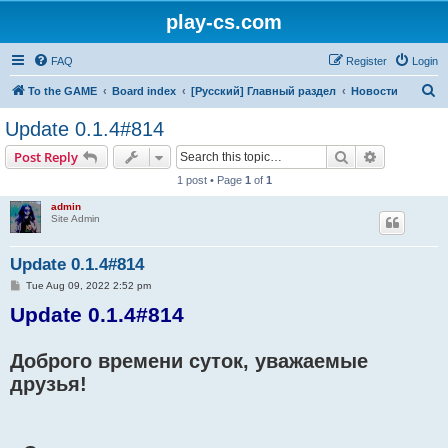
play-cs.com
FAQ
Register
Login
S
To the GAME
Board index
[Русский] Главный раздел
Новости
e
Update 0.1.4#814
a
Search
Advanced s
Post Reply
r
1 post • Page
1
of
1
c
admin
h
Site Admin
Update 0.1.4#814
P
Tue Aug 09, 2022 2:52 pm
o
Update 0.1.4#814
s
t
Доброго времени суток, уважаемые
друзья!