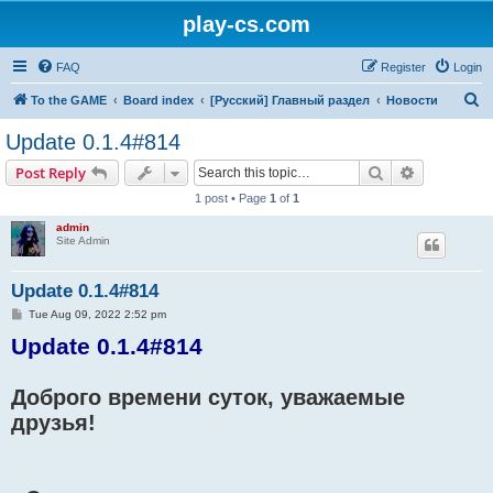
play-cs.com
FAQ
Register
Login
S
To the GAME
Board index
[Русский] Главный раздел
Новости
e
Update 0.1.4#814
a
Search
Advanced s
Post Reply
r
1 post • Page
1
of
1
c
admin
h
Site Admin
Update 0.1.4#814
P
Tue Aug 09, 2022 2:52 pm
o
Update 0.1.4#814
s
t
Доброго времени суток, уважаемые
друзья!