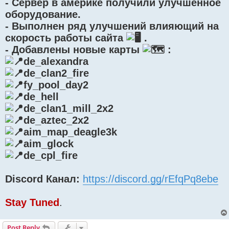
- Сервер в америке получили улучшенное
оборудование.
- Выполнен ряд улучшений влияющий на
скорость работы сайта
.
- Добавлены новые карты
:
de_alexandra
de_clan2_fire
fy_pool_day2
de_hell
de_clan1_mill_2x2
de_aztec_2x2
aim_map_deagle3k
aim_glock
de_cpl_fire
Discord Канал:
https://discord.gg/rEfqPq8ebe
Stay Tuned
.
Post Reply