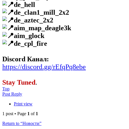
de_hell
de_clan1_mill_2x2
de_aztec_2x2
aim_map_deagle3k
aim_glock
de_cpl_fire
Discord Канал:
https://discord.gg/rEfqPq8ebe
Stay Tuned
.
Top
Post Reply
Print view
1 post • Page
1
of
1
Return to “Новости”