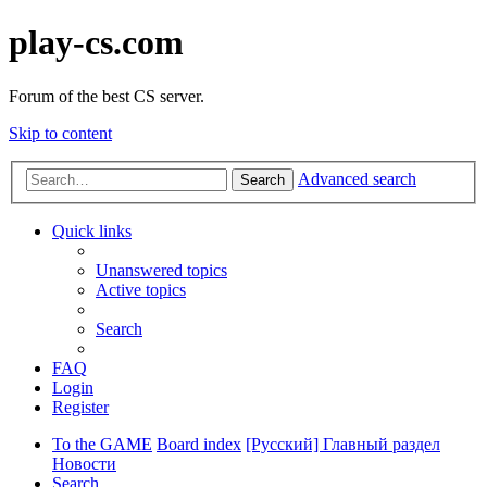
play-cs.com
Forum of the best CS server.
Skip to content
Advanced search
Search
Quick links
Unanswered topics
Active topics
Search
FAQ
Login
Register
To the GAME
Board index
[Русский] Главный раздел
Новости
Search