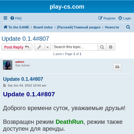
play-cs.com
FAQ
Register
Login
S
To the GAME
Board index
[Русский] Главный раздел
Новости
e
Update 0.1.4#807
a
Search
Advanced s
Post Reply
r
1 post • Page
1
of
1
c
admin
h
Site Admin
Update 0.1.4#807
P
Sat Jun 04, 2022 10:04 am
o
Update 0.1.4#807
s
t
Доброго времени суток, уважаемые друзья!
Возвращен режим
DeathRun
, режим также
доступен для аренды.