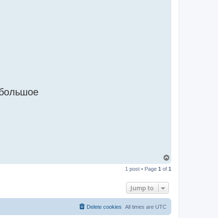
большое
T
o
1 post • Page
1
of
1
p
Jump to
Delete cookies
All times are
UTC