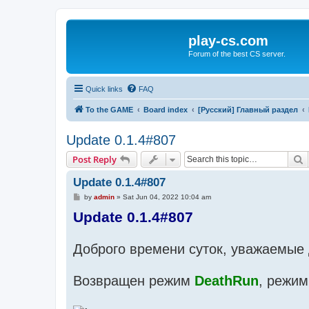
play-cs.com
Forum of the best CS server.
Quick links
FAQ
To the GAME
Board index
[Русский] Главный раздел
Update 0.1.4#807
S
Post Reply
Update 0.1.4#807
P
by
admin
»
Sat Jun 04, 2022 10:04 am
o
Update 0.1.4#807
s
t
Доброго времени суток, уважаемые 
Возвращен режим
DeathRun
, режим