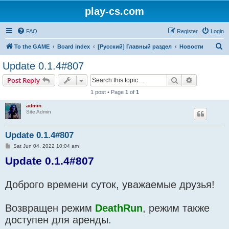
play-cs.com
FAQ
Register
Login
S
To the GAME
Board index
[Русский] Главный раздел
Новости
e
Update 0.1.4#807
a
Search
Advanced s
Post Reply
r
1 post • Page
1
of
1
c
admin
h
Site Admin
Update 0.1.4#807
P
Sat Jun 04, 2022 10:04 am
o
Update 0.1.4#807
s
t
Доброго времени суток, уважаемые друзья!
Возвращен режим
DeathRun
, режим также
доступен для аренды.