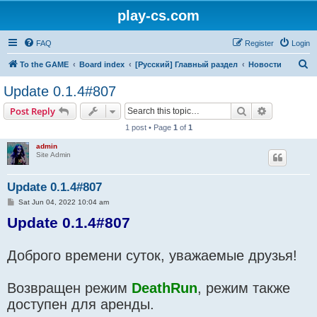
play-cs.com
FAQ
Register
Login
S
To the GAME
Board index
[Русский] Главный раздел
Новости
e
Update 0.1.4#807
a
Search
Advanced s
Post Reply
r
1 post • Page
1
of
1
c
admin
h
Site Admin
Update 0.1.4#807
P
Sat Jun 04, 2022 10:04 am
o
Update 0.1.4#807
s
t
Доброго времени суток, уважаемые друзья!
Возвращен режим
DeathRun
, режим также
доступен для аренды.