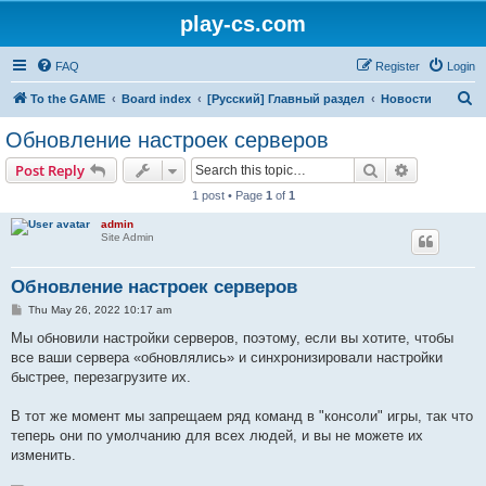
play-cs.com
FAQ
Register
Login
S
To the GAME
Board index
[Русский] Главный раздел
Новости
e
Обновление настроек серверов
a
Search
Advanced s
Post Reply
r
1 post • Page
1
of
1
c
admin
h
Site Admin
Обновление настроек серверов
P
Thu May 26, 2022 10:17 am
o
s
Мы обновили настройки серверов, поэтому, если вы хотите, чтобы
t
все ваши сервера «обновлялись» и синхронизировали настройки
быстрее, перезагрузите их.
В тот же момент мы запрещаем ряд команд в "консоли" игры, так что
теперь они по умолчанию для всех людей, и вы не можете их
изменить.