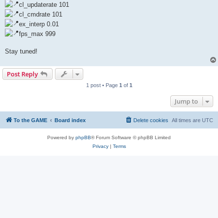
cl_updaterate 101
cl_cmdrate 101
ex_interp 0.01
fps_max 999
Stay tuned!
Post Reply
1 post • Page
1
of
1
Jump to
To the GAME
Board index
Delete cookies
All times are
UTC
Powered by
phpBB
® Forum Software © phpBB Limited
Privacy
|
Terms