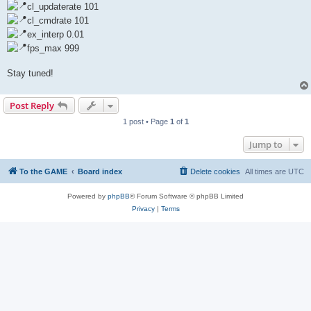
cl_updaterate 101
cl_cmdrate 101
ex_interp 0.01
fps_max 999
Stay tuned!
Post Reply
1 post • Page
1
of
1
Jump to
To the GAME
Board index
Delete cookies
All times are
UTC
Powered by
phpBB
® Forum Software © phpBB Limited
Privacy
|
Terms