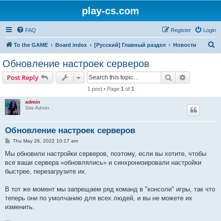
play-cs.com
FAQ
Register
Login
S
To the GAME
Board index
[Русский] Главный раздел
Новости
e
Обновление настроек серверов
a
Search
Advanced s
Post Reply
r
1 post • Page
1
of
1
c
admin
h
Site Admin
Обновление настроек серверов
P
Thu May 26, 2022 10:17 am
o
s
Мы обновили настройки серверов, поэтому, если вы хотите, чтобы
t
все ваши сервера «обновлялись» и синхронизировали настройки
быстрее, перезагрузите их.
В тот же момент мы запрещаем ряд команд в "консоли" игры, так что
теперь они по умолчанию для всех людей, и вы не можете их
изменить.