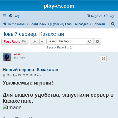
play-cs.com
FAQ
Register
Login
S
To the GAME
Board index
[Русский] Главный раздел
Новости
e
Новый сервер: Казахстан
a
Search
Advanced s
Post Reply
r
1 post • Page
1
of
1
c
admin
h
Site Admin
Новый сервер: Казахстан
P
Mon Apr 25, 2022 10:11 am
o
Уважаемые игроки!
s
t
Для вашего удобства, запустили сервер в
Казахстане.