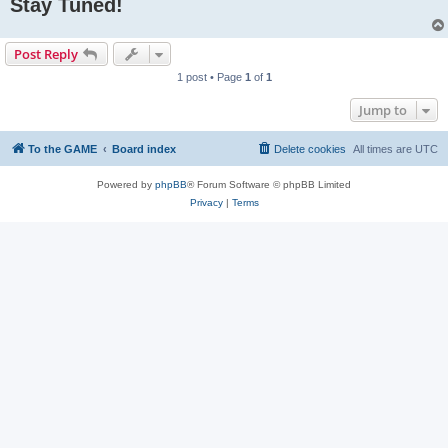
Stay Tuned!
Post Reply
1 post • Page
1
of
1
Jump to
To the GAME
Board index
Delete cookies
All times are
UTC
Powered by
phpBB
® Forum Software © phpBB Limited
Privacy
|
Terms