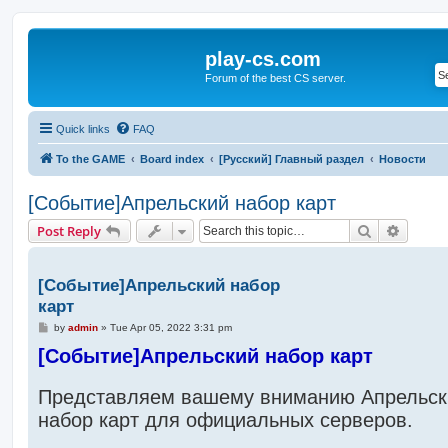
play-cs.com
Forum of the best CS server.
Quick links
FAQ
To the GAME
Board index
[Русский] Главный раздел
Новости
[Событие]Апрельский набор карт
Search
Advanc
Post Reply
[Событие]Апрельский набор
карт
P
by
admin
»
Tue Apr 05, 2022 3:31 pm
o
[Событие]Апрельский набор карт
s
t
Представляем вашему вниманию Апрельск
набор карт для официальных серверов.