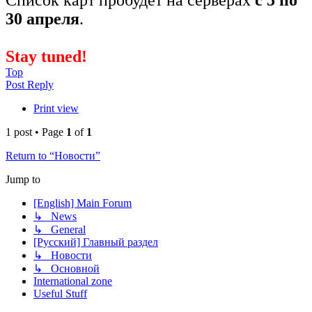
Список карт пробудет на серверах
с 5 по
30 апреля
.
Stay tuned!
Top
Post Reply
Print view
1 post • Page
1
of
1
Return to “Новости”
Jump to
[English] Main Forum
↳ News
↳ General
[Русский] Главный раздел
↳ Новости
↳ Основной
International zone
Useful Stuff