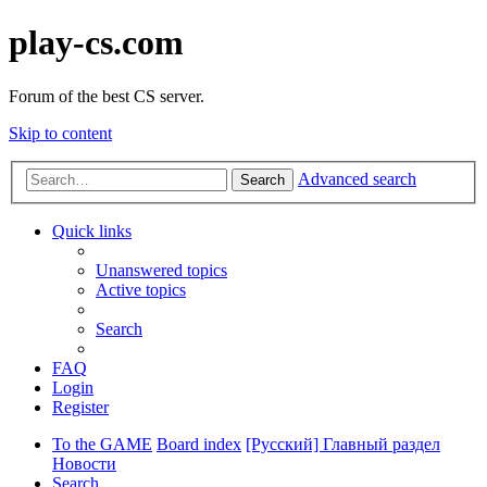
play-cs.com
Forum of the best CS server.
Skip to content
Advanced search
Search
Quick links
Unanswered topics
Active topics
Search
FAQ
Login
Register
To the GAME
Board index
[Русский] Главный раздел
Новости
Search