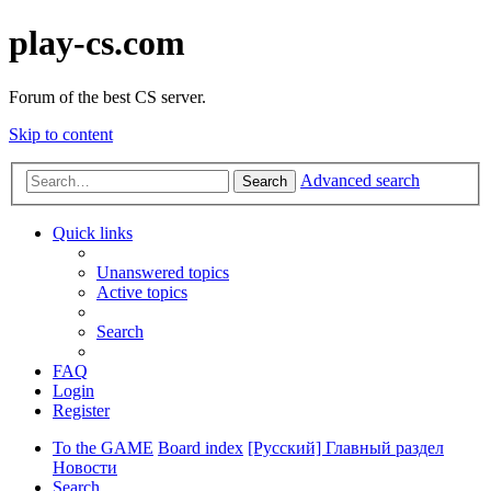
play-cs.com
Forum of the best CS server.
Skip to content
Advanced search
Search
Quick links
Unanswered topics
Active topics
Search
FAQ
Login
Register
To the GAME
Board index
[Русский] Главный раздел
Новости
Search