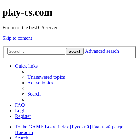
play-cs.com
Forum of the best CS server.
Skip to content
Advanced search
Search
Quick links
Unanswered topics
Active topics
Search
FAQ
Login
Register
To the GAME
Board index
[Русский] Главный раздел
Новости
Search