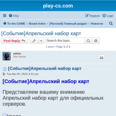
play-cs.com
FAQ
Register
Login
S
To the GAME
Board index
[Русский] Главный раздел
Новости
e
[Событие]Апрельский набор карт
a
Search
Advanced s
Post Reply
r
1 post • Page
1
of
1
c
admin
h
Site Admin
[Событие]Апрельский набор карт
P
Tue Apr 05, 2022 3:31 pm
o
[Событие]Апрельский набор карт
s
t
Представляем вашему вниманию
Апрельский набор карт для официальных
серверов.