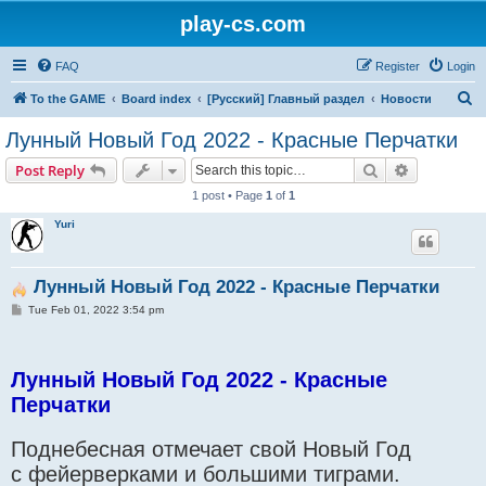
play-cs.com
FAQ
Register
Login
S
To the GAME
Board index
[Русский] Главный раздел
Новости
e
Лунный Новый Год 2022 - Красные Перчатки
a
Search
Advanced s
Post Reply
r
1 post • Page
1
of
1
c
Yuri
h
Лунный Новый Год 2022 - Красные Перчатки
P
Tue Feb 01, 2022 3:54 pm
o
s
t
Лунный Новый Год 2022 - Красные
Перчатки
Поднебесная отмечает свой Новый Год
с фейерверками и большими тиграми.