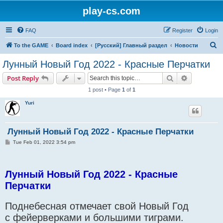
play-cs.com
FAQ
Register
Login
S
To the GAME
Board index
[Русский] Главный раздел
Новости
e
Лунный Новый Год 2022 - Красные Перчатки
a
Search
Advanced s
Post Reply
r
1 post • Page
1
of
1
c
Yuri
h
Лунный Новый Год 2022 - Красные Перчатки
P
Tue Feb 01, 2022 3:54 pm
o
s
t
Лунный Новый Год 2022 - Красные
Перчатки
Поднебесная отмечает свой Новый Год
с фейерверками и большими тиграми.