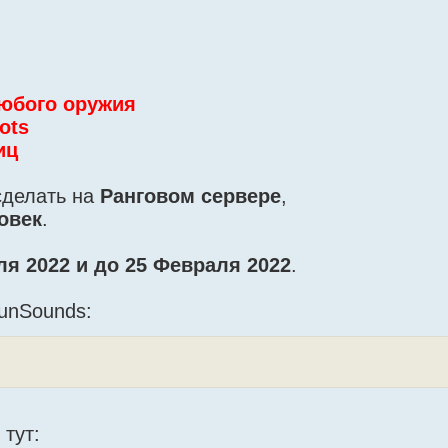
 любого оружия
ots
иц
сделать на
Ранговом сервере
,
овек
.
ля 2022 и до 25 Февраля 2022
.
unSounds:
тут: