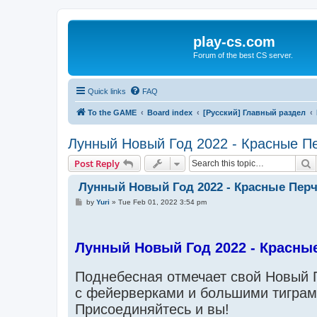
play-cs.com
Forum of the best CS server.
Quick links
FAQ
To the GAME
Board index
[Русский] Главный раздел
Лунный Новый Год 2022 - Красные П
S
Post Reply
Лунный Новый Год 2022 - Красные Перч
P
by
Yuri
»
Tue Feb 01, 2022 3:54 pm
o
s
t
Лунный Новый Год 2022 - Красны
Поднебесная отмечает свой Новый 
с фейерверками и большими тиграм
Присоединяйтесь и вы!