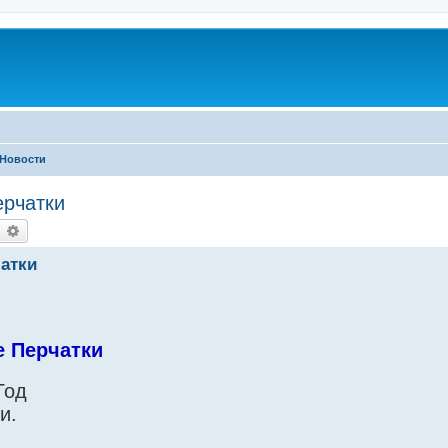
Новости
ерчатки
earch
Advanced search
атки
е Перчатки
Год
и.