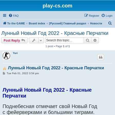
play-cs.com
FAQ
Register
Login
S
To the GAME
Board index
[Русский] Главный раздел
Новости
e
Лунный Новый Год 2022 - Красные Перчатки
a
Search
Advanced s
Post Reply
r
1 post • Page
1
of
1
c
Yuri
h
Лунный Новый Год 2022 - Красные Перчатки
P
Tue Feb 01, 2022 3:54 pm
o
s
t
Лунный Новый Год 2022 - Красные
Перчатки
Поднебесная отмечает свой Новый Год
с фейерверками и большими тиграми.