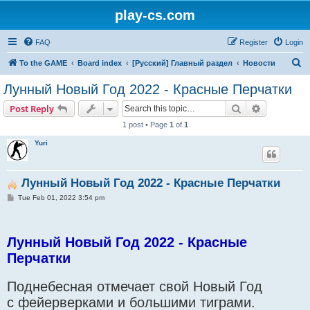
play-cs.com
FAQ
Register
Login
S
To the GAME
Board index
[Русский] Главный раздел
Новости
e
Лунный Новый Год 2022 - Красные Перчатки
a
Search
Advanced s
Post Reply
r
1 post • Page
1
of
1
c
Yuri
h
Лунный Новый Год 2022 - Красные Перчатки
P
Tue Feb 01, 2022 3:54 pm
o
s
t
Лунный Новый Год 2022 - Красные
Перчатки
Поднебесная отмечает свой Новый Год
с фейерверками и большими тиграми.