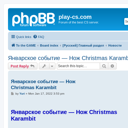
play-cs.com
Forum of the best CS server.
Quick links
FAQ
To the GAME
Board index
[Русский] Главный раздел
Новости
Январское событие — Нож Christmas Karamb
Search
Advanc
Post Reply
Январское событие — Нож
Christmas Karambit
P
by
Yuri
»
Mon Jan 17, 2022 3:53 pm
o
s
t
Январское событие — Нож Christmas
Karambit