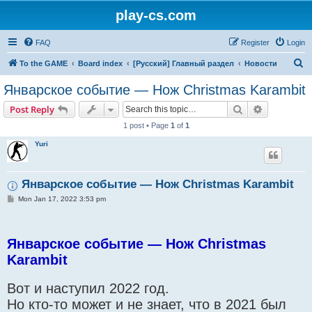
play-cs.com
FAQ
Register
Login
S
To the GAME
Board index
[Русский] Главный раздел
Новости
e
Январское событие — Нож Christmas Karambit
a
Search
Advanced s
Post Reply
r
1 post • Page
1
of
1
c
Yuri
h
Январское событие — Нож Christmas Karambit
P
Mon Jan 17, 2022 3:53 pm
o
s
t
Январское событие — Нож Christmas
Karambit
Вот и наступил 2022 год.
Но кто-то может и не знает, что в 2021 был