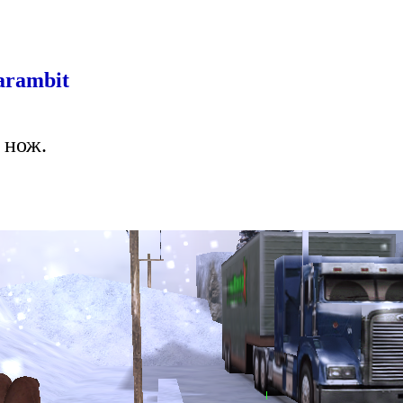
arambit
 нож.