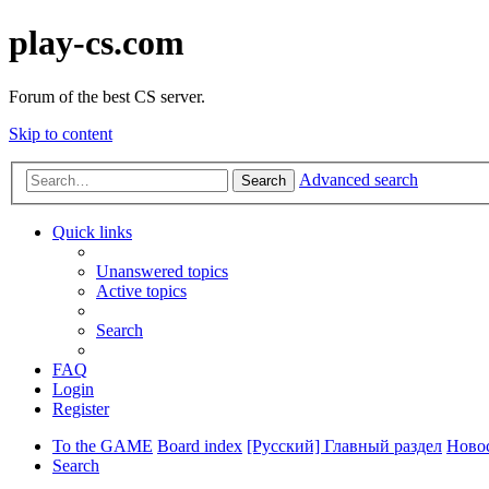
play-cs.com
Forum of the best CS server.
Skip to content
Advanced search
Search
Quick links
Unanswered topics
Active topics
Search
FAQ
Login
Register
To the GAME
Board index
[Русский] Главный раздел
Ново
Search