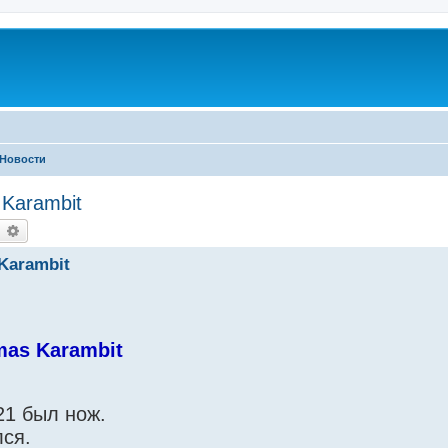
Новости
Karambit
earch
Advanced search
Karambit
mas Karambit
021 был нож.
лся.