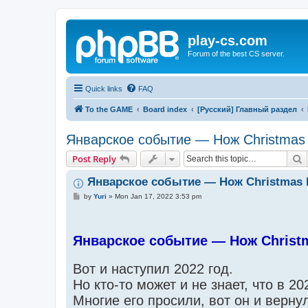
play-cs.com
Forum of the best CS server.
Quick links
FAQ
To the GAME
Board index
[Русский] Главный раздел
Январское событие — Нож Christmas 
S
Post Reply
Январское событие — Нож Christmas 
P
by
Yuri
»
Mon Jan 17, 2022 3:53 pm
o
s
t
Январское событие — Нож Christ
Вот и наступил 2022 год.
Но кто-то может и не знает, что в 2
Многие его просили, вот он и верну