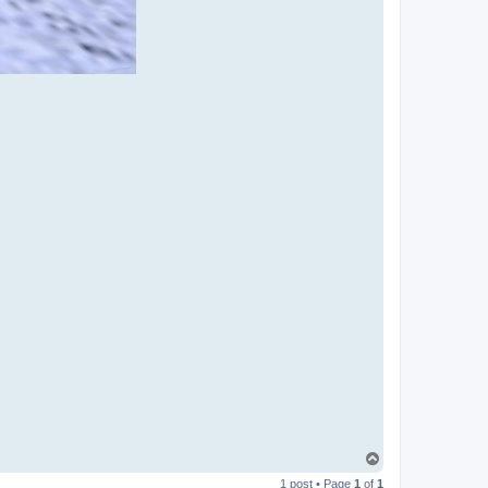
T
o
1 post • Page
1
of
1
p