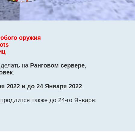
 любого оружия
ots
иц
сделать на
Ранговом сервере
,
овек
.
ря 2022 и до 24 Января 2022
.
продлится также до 24-го Января: