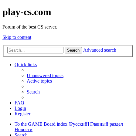
play-cs.com
Forum of the best CS server.
Skip to content
Advanced search
Search
Quick links
Unanswered topics
Active topics
Search
FAQ
Login
Register
To the GAME
Board index
[Русский] Главный раздел
Новости
Search