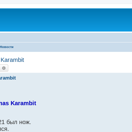
Новости
Karambit
earch
Advanced search
rambit
mas Karambit
021 был нож.
лся.