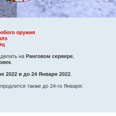
 любого оружия
ots
иц
сделать на
Ранговом сервере
,
овек
.
ря 2022 и до 24 Января 2022
.
продлится также до 24-го Января: