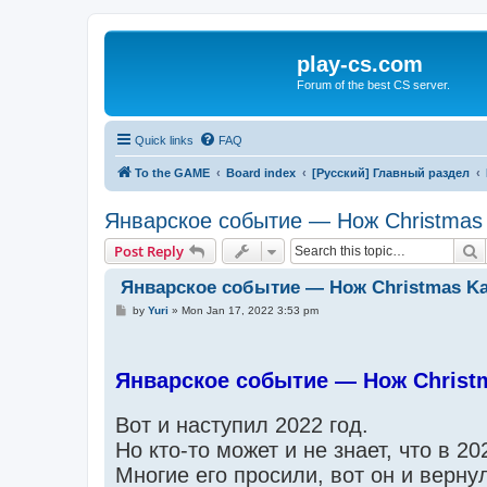
play-cs.com
Forum of the best CS server.
Quick links
FAQ
To the GAME
Board index
[Русский] Главный раздел
Январское событие — Нож Christmas 
S
Post Reply
Январское событие — Нож Christmas Ka
P
by
Yuri
»
Mon Jan 17, 2022 3:53 pm
o
s
t
Январское событие — Нож Christ
Вот и наступил 2022 год.
Но кто-то может и не знает, что в 2
Многие его просили, вот он и верну