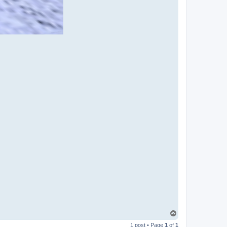
T
o
1 post • Page
1
of
1
p