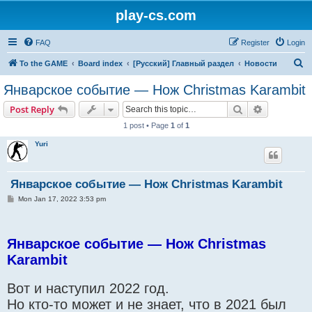
play-cs.com
FAQ
Register
Login
S
To the GAME
Board index
[Русский] Главный раздел
Новости
e
Январское событие — Нож Christmas Karambit
a
Search
Advanced s
Post Reply
r
1 post • Page
1
of
1
c
Yuri
h
Январское событие — Нож Christmas Karambit
P
Mon Jan 17, 2022 3:53 pm
o
s
t
Январское событие — Нож Christmas
Karambit
Вот и наступил 2022 год.
Но кто-то может и не знает, что в 2021 был